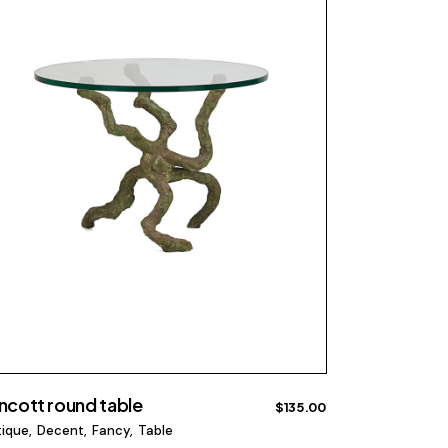
ncott round table
$
135.00
tique
Decent
Fancy
Table