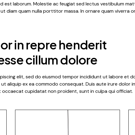
 id est laborum. Molestie ac feugiat sed lectus vestibulum matti
 ut diam quam nulla porttitor massa. In ornare quam viverra orci
lor in repre henderit
 esse cillum dolore
iscing elit, sed do eiusmod tempor incididunt ut labore et d
i ut aliquip ex ea commodo consequat. Duis aute irure dolor in 
nt occaecat cupidatat non proident, sunt in culpa qui officiat.