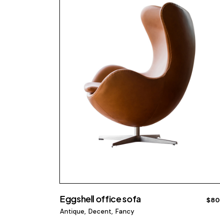
Eggshell office sofa
$
80
Antique
Decent
Fancy