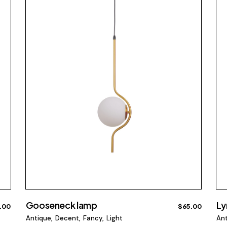
Gooseneck lamp
Ly
.00
$
65.00
Antique
Decent
Fancy
Light
An