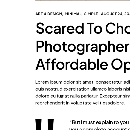
ART & DESIGN
MINIMAL
SIMPLE
AUGUST 24, 20
Scared To Ch
Photographer 
Affordable Op
Lorem ipsum dolor sit amet, consectetur adip
quis nostrud exercitation ullamco laboris nis
dolore eu fugiat nulla pariatur. Excepteur si
reprehenderit in voluptate velit essdolore.
“But I must explain to you
you a complete account o