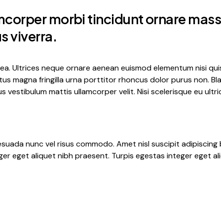
amcorper morbi tincidunt ornare mas
s viverra.
atea. Ultrices neque ornare aenean euismod elementum nisi qu
ctus magna fringilla urna porttitor rhoncus dolor purus non. B
vestibulum mattis ullamcorper velit. Nisi scelerisque eu ult
suada nunc vel risus commodo. Amet nisl suscipit adipiscing b
ger eget aliquet nibh praesent. Turpis egestas integer eget al