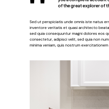
of the great explorer of 
Sed ut perspiciatis unde omnis iste natus e
inventore veritatis et quasi architecto beat
sed quia consequuntur magni dolores eos qui
consectetur, adipisci velit, sed quia non n
minima veniam, quis nostrum exercitationem 