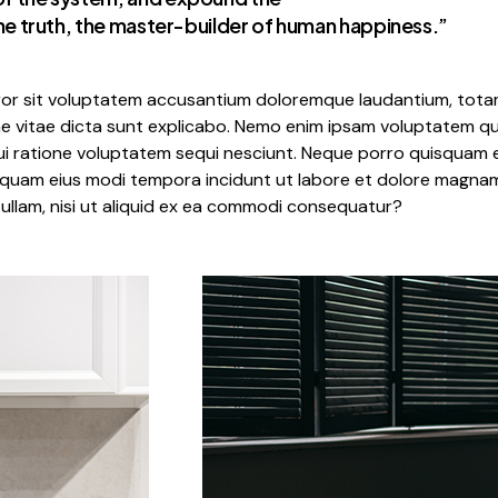
the truth, the master-builder of human happiness.”
rror sit voluptatem accusantium doloremque laudantium, totam
ae vitae dicta sunt explicabo. Nemo enim ipsam voluptatem qui
 ratione voluptatem sequi nesciunt. Neque porro quisquam es
umquam eius modi tempora incidunt ut labore et dolore magna
ullam, nisi ut aliquid ex ea commodi consequatur?