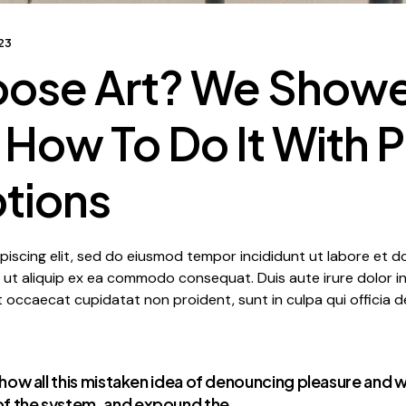
23
oose Art? We Show
How To Do It With P
tions
iscing elit, sed do eiusmod tempor incididunt ut labore et d
i ut aliquip ex ea commodo consequat. Duis aute irure dolor in 
nt occaecat cupidatat non proident, sunt in culpa qui officia d
 how all this mistaken idea of denouncing pleasure and wa
f the system, and expound the