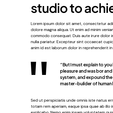
studio to achi
Lorem ipsum dolor sit amet, consectetur adip
dolore magna aliqua. Ut enim ad minim veniam,
commodo consequat. Duis aute irure dolor in 
nulla pariatur. Excepteur sint occaecat cupid
anim id est laborum dolor in reprehenderit in
“But I must explain to you
pleasure and was bor and 
system, and expound the o
master-builder of human 
Sed ut perspiciatis unde omnis iste natus e
totam rem aperiam, eaque ipsa quae ab illo i
explicabo. Nemo enim ipsam voluptatem quia 