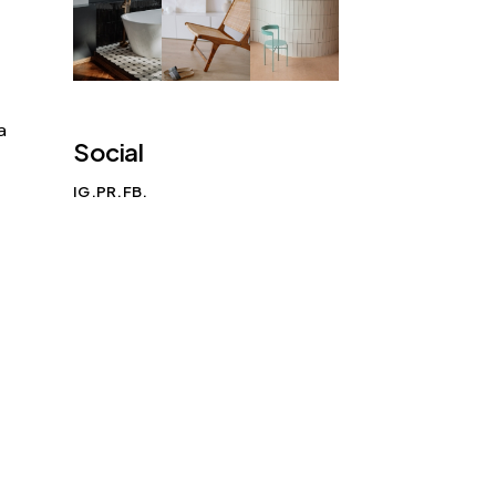
a
Social
IG.
PR.
FB.