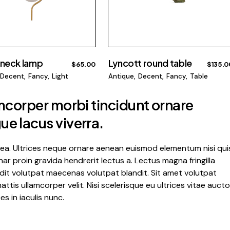
neck lamp
Lyncott round table
$
65.00
$
135.0
Decent
Fancy
Light
Antique
Decent
Fancy
Table
amcorper morbi tincidunt ornare
e lacus viverra.
atea. Ultrices neque ornare aenean euismod elementum nisi qui
ar proin gravida hendrerit lectus a. Lectus magna fringilla
dit volutpat maecenas volutpat blandit. Sit amet volutpat
is ullamcorper velit. Nisi scelerisque eu ultrices vitae aucto
s in iaculis nunc.