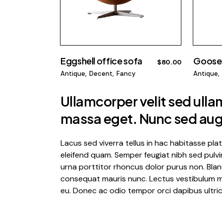
Eggshell office sofa
Goose
$
80.00
Antique
Decent
Fancy
Antique
Ullamcorper velit sed ull
massa eget. Nunc sed augu
Lacus sed viverra tellus in hac habitasse pl
eleifend quam. Semper feugiat nibh sed pulvin
urna porttitor rhoncus dolor purus non. Blan
consequat mauris nunc. Lectus vestibulum matt
eu. Donec ac odio tempor orci dapibus ultrice