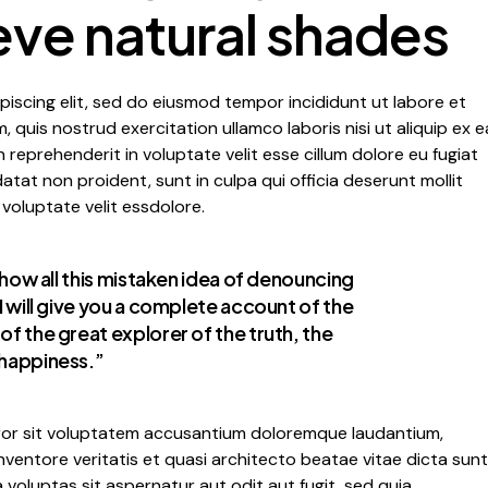
eve natural shades
iscing elit, sed do eiusmod tempor incididunt ut labore et
 quis nostrud exercitation ullamco laboris nisi ut aliquip ex e
reprehenderit in voluptate velit esse cillum dolore eu fugiat
atat non proident, sunt in culpa qui officia deserunt mollit
 voluptate velit essdolore.
 how all this mistaken idea of denouncing
I will give you a complete account of the
f the great explorer of the truth, the
happiness.”
rror sit voluptatem accusantium doloremque laudantium,
nventore veritatis et quasi architecto beatae vitae dicta sunt
voluptas sit aspernatur aut odit aut fugit, sed quia