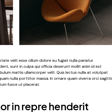
tate velit esse cillum dolore eu fugiat nulla pariatur.
nt, sunt in culpa qui officia deserunt mollit anim id est
bulum mattis ullamcorper velit. Quis lectus nulla at volutpat
quam nulla porttitor massa. In ornare quam viverra orci sagitti
ctum fusce ut placerat.
lor in repre henderit